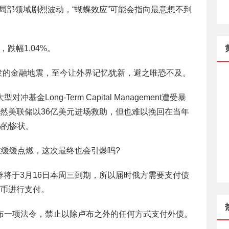
旦局部领域剧烈波动，“蝴蝶效应”可能会指向最意想不到
元，跌幅1.04%。
引发的金融地震，至今让外界记忆犹新，避之唯恐不及。
金Long-Term Capital Management遭受暴
然美联储以36亿美元进场救助，但也难以挽回在当年
%的惨状。
在缓缓点燃，这次最终也会引爆吗?
债券将于3月16日本周三到期，所以届时俄方需要支付债
币进行支付。
布一项法令，禁止以除卢布之外的任何方式支付外债。