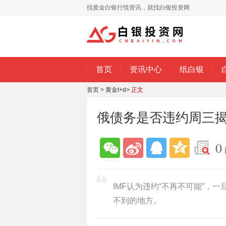
找黄金白银行情资讯，就找白银投资网
首页
资讯中心
纸白银
首页
>
黄金t+d
>
正文
俄债务是否违约周三揭
0
IMF认为违约“不再不可能”，
不到的地方。