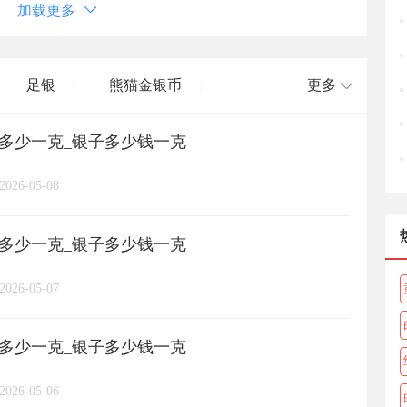
加载更多
足银
熊猫金银币
更多
/
/
格多少一克_银子多少钱一克
长城币
老凤祥
周大福
/
/
/
/
2026-05-08
周六福
六桂福
老庙
/
/
/
/
格多少一克_银子多少钱一克
亚一金店
黄金
高赛尔
/
/
/
2026-05-07
格多少一克_银子多少钱一克
2026-05-06