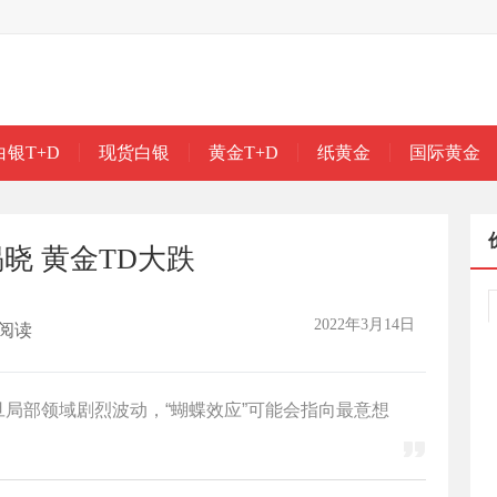
白银T+D
现货白银
黄金T+D
纸黄金
国际黄金
晓 黄金TD大跌
2022年3月14日
阅读
一旦局部领域剧烈波动，“蝴蝶效应”可能会指向最意想