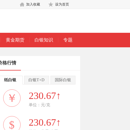
加入收藏
设为首页
黄金期货
白银知识
专题
价格行情
纸白银
白银T+D
国际白银
230.67↑
￥
单位：元/克
230.67↑
$