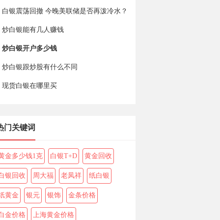
白银震荡回撤 今晚美联储是否再泼冷水？
炒白银能有几人赚钱
炒白银开户多少钱
炒白银跟炒股有什么不同
现货白银在哪里买
热门关键词
黄金多少钱1克
白银T+D
黄金回收
白银回收
周大福
老凤祥
纸白银
纸黄金
银元
银饰
金条价格
白金价格
上海黄金价格