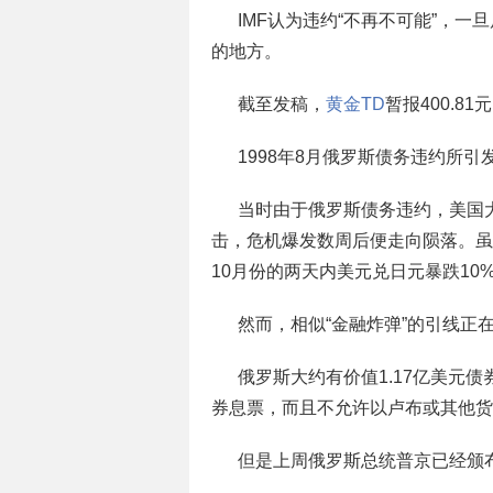
IMF认为违约“不再不可能”，一
的地方。
截至发稿，
黄金TD
暂报400.81
1998年8月俄罗斯债务违约所
当时由于俄罗斯债务违约，美国大型对冲基
击，危机爆发数周后便走向陨落。虽
10月份的两天内美元兑日元暴跌10
然而，相似“金融炸弹”的引线正
俄罗斯大约有价值1.17亿美元
券息票，而且不允许以卢布或其他货
但是上周俄罗斯总统普京已经颁