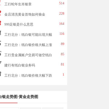
1
514
工行蛇年生肖银章
2
228
金店清洗黄金首饰如何偷金
3
164
999足银是什么意思
4
116
工行北分：纸白银可能出现大幅
5
下跌
89
工行北分：纸白银价格大幅上涨
6
85
工行贵金属账户交易可做空纸白
7
银
81
建行有纸白银业务吗
8
1
工行北分：纸白银价格大幅下跌
白银走势图
·
黄金走势图