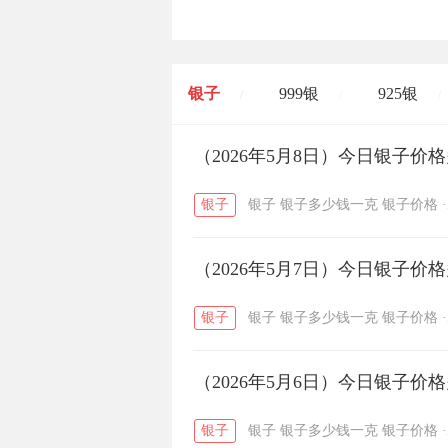
银子
999银
925银
/
/
/
开国纪念币
（2026年5月8日）今日银子价
大清银币
/
银子
银子
银子多少钱一克
银子价格
·
菜百
周生生
周大生
/
/
（2026年5月7日）今日银子价
六福
金至尊
潮宏基
/
/
银子
银子
银子多少钱一克
银子价格
·
（2026年5月6日）今日银子价
银子
银子
银子多少钱一克
银子价格
·