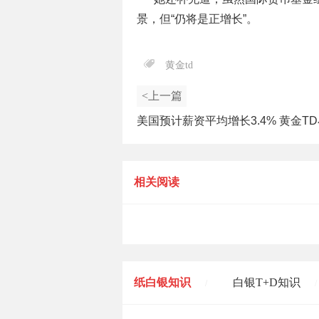
景，但“仍将是正增长”。
黄金td
<上一篇
美国预计薪资平均增长3.4% 黄金T
跌
相关阅读
纸白银知识
白银T+D知识
/
/