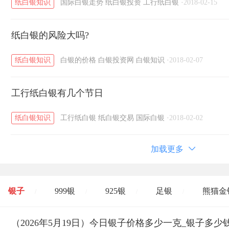
纸白银知识
国际白银走势
纸白银投资
工行纸白银
·
2018-02-15
纸白银的风险大吗?
纸白银知识
白银的价格
白银投资网
白银知识
·
2018-02-07
工行纸白银有几个节日
纸白银知识
工行纸白银
纸白银交易
国际白银
·
2018-02-02
加载更多
银子
999银
925银
足银
熊猫金
/
/
/
/
开国纪念币
（2026年5月19日）今日银子价格多少一克_银子多少
大清银币
长城币
老
/
/
/