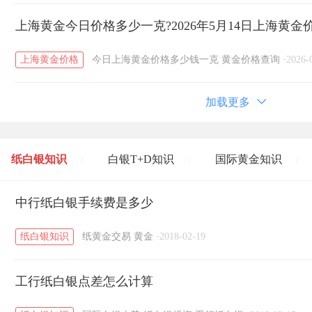
上海黄金今日价格多少一克?2026年5月14日上海黄金
上海黄金价格
今日上海黄金价格多少钱一克
黄金价格查询
·
2026-
加载更多
纸白银知识
白银T+D知识
国际黄金知识
/
/
/
黄金T+D知识
中行纸白银手续费是多少
粤贵银知识
国际白银知识
/
/
/
纸白银知识
纸黄金交易
黄金
·
2018-02-19
工行纸白银点差怎么计算