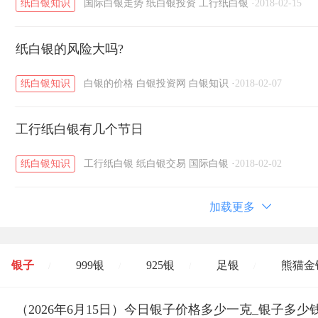
纸白银知识
国际白银走势
纸白银投资
工行纸白银
·
2018-02-15
纸白银的风险大吗?
纸白银知识
白银的价格
白银投资网
白银知识
·
2018-02-07
工行纸白银有几个节日
纸白银知识
工行纸白银
纸白银交易
国际白银
·
2018-02-02
加载更多
银子
999银
925银
足银
熊猫金
/
/
/
/
开国纪念币
（2026年6月15日）今日银子价格多少一克_银子多少
大清银币
长城币
老
/
/
/