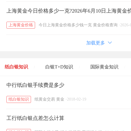
上海黄金今日价格多少一克?2026年6月10日上海黄金
上海黄金价格
今日上海黄金价格多少钱一克
黄金价格查询
·
2026-
加载更多
纸白银知识
白银T+D知识
国际黄金知识
/
/
/
黄金T+D知识
中行纸白银手续费是多少
粤贵银知识
国际白银知识
/
/
/
纸白银知识
纸黄金交易
黄金
·
2018-02-19
工行纸白银点差怎么计算