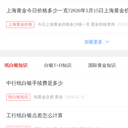
上海黄金今日价格多少一克?2026年5月15日上海黄金
上海黄金价格
今日上海黄金价格多少钱一克
黄金价格查询
·
2026-
加载更多
纸白银知识
白银T+D知识
国际黄金知识
/
/
/
黄金T+D知识
中行纸白银手续费是多少
粤贵银知识
国际白银知识
/
/
/
纸白银知识
纸黄金交易
黄金
·
2018-02-19
工行纸白银点差怎么计算