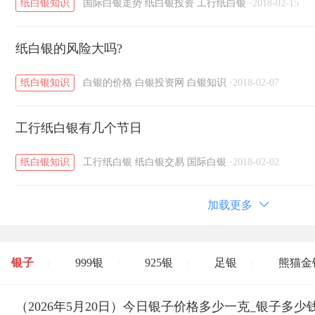
纸白银知识
国际白银走势
纸白银投资
工行纸白银
·
2018-02-15
纸白银的风险大吗?
纸白银知识
白银的价格
白银投资网
白银知识
·
2018-02-07
工行纸白银有几个节日
纸白银知识
工行纸白银
纸白银交易
国际白银
·
2018-02-02
加载更多
银子
999银
925银
足银
熊猫金
/
/
/
/
开国纪念币
（2026年5月20日）今日银子价格多少一克_银子多少
大清银币
长城币
老
/
/
/