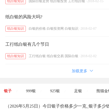
纸白银知识
国际白银走势
纸白银投资
工行纸白银
·
2018-02-15
纸白银的风险大吗?
纸白银知识
白银的价格
白银投资网
白银知识
·
2018-02-07
工行纸白银有几个节日
纸白银知识
工行纸白银
纸白银交易
国际白银
·
2018-02-02
加载更多
银子
999银
925银
足银
熊猫金
/
/
/
/
开国纪念币
（2026年5月25日）今日银子价格多少一克_银子多少
大清银币
长城币
老
/
/
/