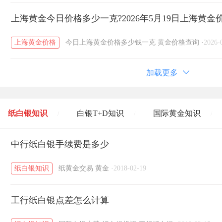
上海黄金今日价格多少一克?2026年5月19日上海黄金
上海黄金价格
今日上海黄金价格多少钱一克
黄金价格查询
·
2026-
加载更多
纸白银知识
白银T+D知识
国际黄金知识
/
/
/
黄金T+D知识
中行纸白银手续费是多少
粤贵银知识
国际白银知识
/
/
/
纸白银知识
纸黄金交易
黄金
·
2018-02-19
工行纸白银点差怎么计算