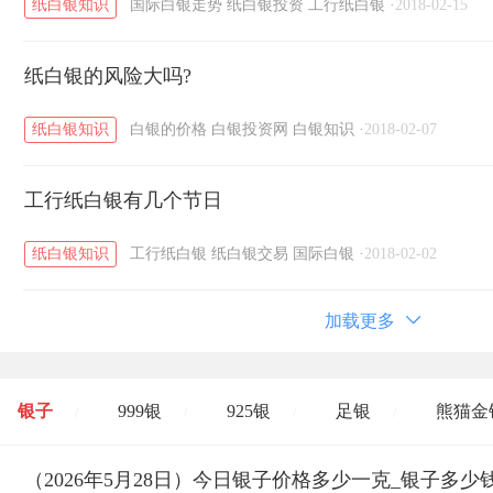
纸白银知识
国际白银走势
纸白银投资
工行纸白银
·
2018-02-15
纸白银的风险大吗?
纸白银知识
白银的价格
白银投资网
白银知识
·
2018-02-07
工行纸白银有几个节日
纸白银知识
工行纸白银
纸白银交易
国际白银
·
2018-02-02
加载更多
银子
999银
925银
足银
熊猫金
/
/
/
/
开国纪念币
（2026年5月28日）今日银子价格多少一克_银子多少
大清银币
长城币
老
/
/
/