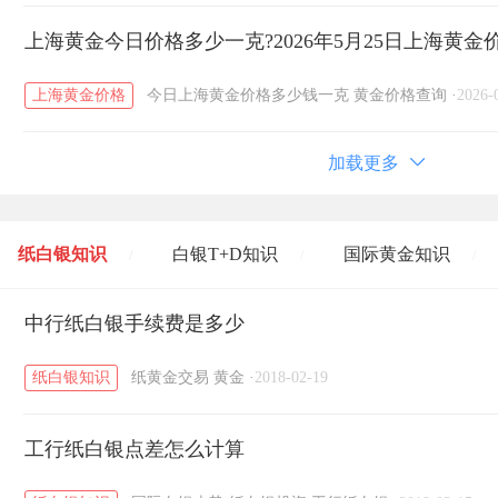
上海黄金今日价格多少一克?2026年5月25日上海黄金
上海黄金价格
今日上海黄金价格多少钱一克
黄金价格查询
·
2026-
加载更多
纸白银知识
白银T+D知识
国际黄金知识
/
/
/
黄金T+D知识
中行纸白银手续费是多少
粤贵银知识
国际白银知识
/
/
/
纸白银知识
纸黄金交易
黄金
·
2018-02-19
工行纸白银点差怎么计算